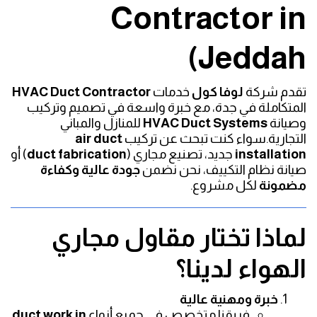
Contractor in
Jeddah)
تقدم شركة
لوفا كول
خدمات
HVAC Duct Contractor
المتكاملة في جدة، مع خبرة واسعة في تصميم وتركيب
وصيانة
HVAC Duct Systems
للمنازل والمباني
التجارية.سواء كنت تبحث عن تركيب
air duct
installation
جديد، تصنيع مجاري (
duct fabrication
) أو
صيانة نظام التكييف، نحن نضمن
جودة عالية وكفاءة
مضمونة
لكل مشروع.
لماذا تختار مقاول مجاري
الهواء لدينا؟
خبرة ومهنية عالية
فريقنا متخصص في جميع أنواع
duct work in