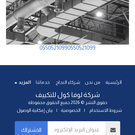
0550521099
0550521099
الرئيسية
من نحن
شركاء النجاح
خدماتنا
المزيد
شركة لوفا كول للتكييف
حقوق النشر © 2026 جميع الحقوق محفوظة
شروط الاستخدام
|
الخصوصية
|
بيان إمكانية الوصول
الاشتراك