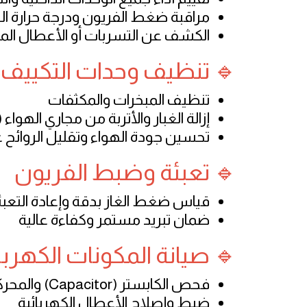
مراقبة ضغط الفريون ودرجة حرارة ال
الكشف عن التسربات أو الأعطال المب
🔹 تنظيف وحدات التكييف 
تنظيف المبخرات والمكثفات
إزالة الغبار والأتربة من مجاري الهواء (Duct Cleaning)
تحسين جودة الهواء وتقليل الروائح غ
🔹 تعبئة وضبط الفريون
قياس ضغط الغاز بدقة وإعادة التعب
ضمان تبريد مستمر وكفاءة عالية
🔹 صيانة المكونات الكهربائ
فحص الكابستر (Capacitor) والمحركات والمراوح
ضبط وإصلاح الأعطال الكهربائية