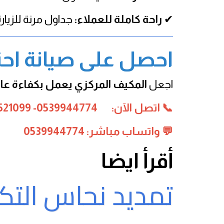
✔
راحة كاملة للعملاء:
جداول مرنة للزيارة
احصل على صيانة احت
اجعل
المكيف المركزي يعمل بكفاءة عال
📞 اتصل الآن: 0539944774- 0550521099
💬 واتساب مباشر: 0539944774
أقرأ ايضا
تمديد نحاس التك